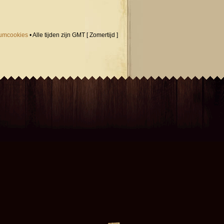
orumcookies
• Alle tijden zijn GMT [ Zomertijd ]