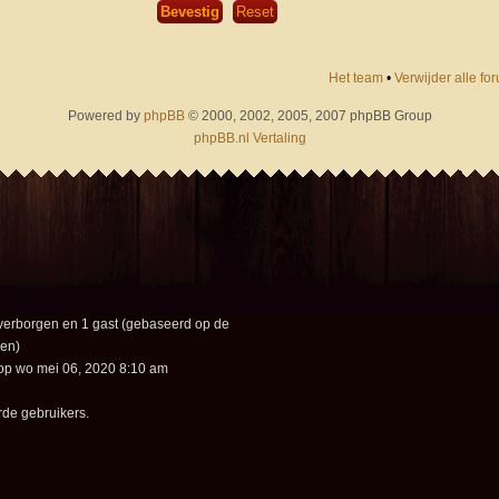
Het team
•
Verwijder alle f
Powered by
phpBB
© 2000, 2002, 2005, 2007 phpBB Group
phpBB.nl Vertaling
0 verborgen en 1 gast (gebaseerd op de
ren)
op wo mei 06, 2020 8:10 am
rde gebruikers.