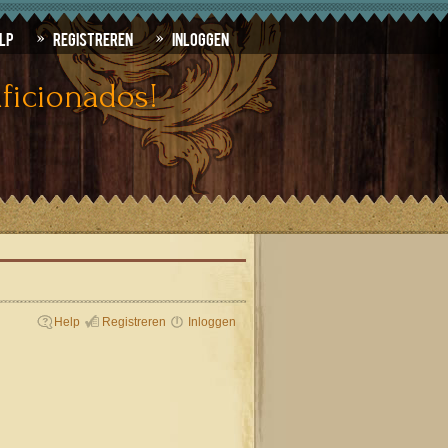
lp
Registreren
Inloggen
ficionados!
Help
Registreren
Inloggen