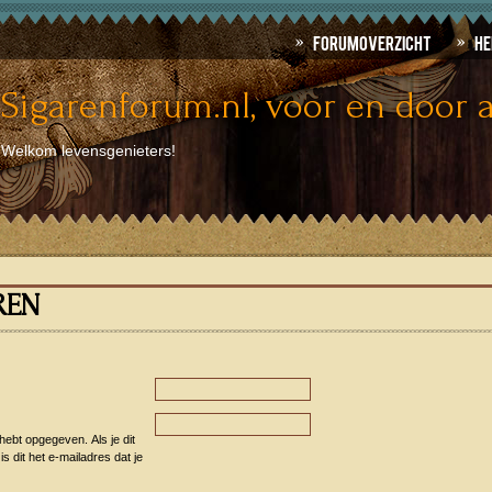
Forumoverzicht
He
Sigarenforum.nl, voor en door a
Welkom levensgenieters!
REN
 hebt opgegeven. Als je dit
s dit het e-mailadres dat je