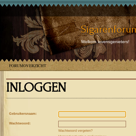
Sigarenforum
Welkom levensgenieters!
FORUMOVERZICHT
INLOGGEN
Gebruikersnaam:
Wachtwoord:
Wachtwoord vergeten?