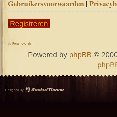
Gebruikersvoorwaarden
|
Privacyb
Registreren
Forumoverzicht
Powered by
phpBB
© 2000
phpBB
Designed By