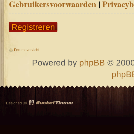
Gebruikersvoorwaarden
|
Privacyb
Registreren
Forumoverzicht
Powered by
phpBB
© 2000
phpBB
Designed By