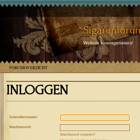
Sigarenforum
Welkom levensgenieters!
FORUMOVERZICHT
INLOGGEN
Gebruikersnaam:
Wachtwoord:
Wachtwoord vergeten?