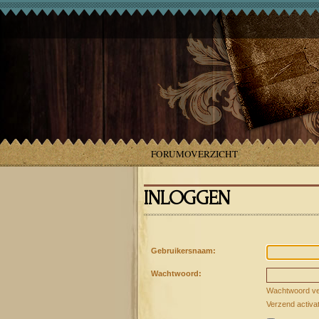
FORUMOVERZICHT
INLOGGEN
Gebruikersnaam:
Wachtwoord:
Wachtwoord ve
Verzend activa