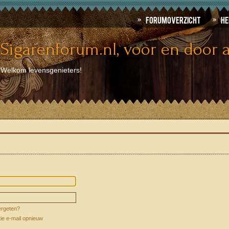
Forumoverzicht
He
Sigarenforum.nl, voor en door a
Welkom levensgenieters!
rgeten?
tie e-mail opnieuw