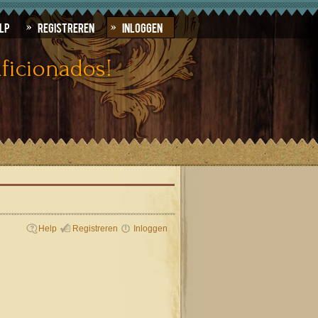
lp
Registreren
Inloggen
ficionados!
Help
Registreren
Inloggen